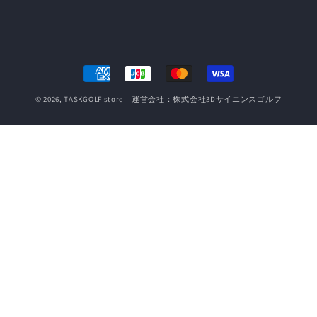
決
済
© 2026,
TASKGOLF store
｜運営会社：株式会社3Dサイエンスゴルフ
方
法